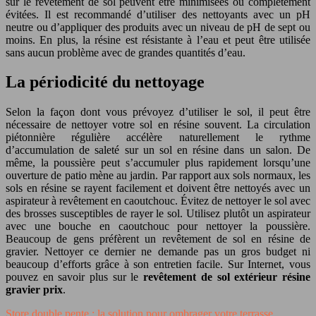
sur le revêtement de sol peuvent être minimisées ou complètement
évitées. Il est recommandé d’utiliser des nettoyants avec un pH
neutre ou d’appliquer des produits avec un niveau de pH de sept ou
moins. En plus, la résine est résistante à l’eau et peut être utilisée
sans aucun problème avec de grandes quantités d’eau.
La périodicité du nettoyage
Selon la façon dont vous prévoyez d’utiliser le sol, il peut être
nécessaire de nettoyer votre sol en résine souvent. La circulation
piétonnière régulière accélère naturellement le rythme
d’accumulation de saleté sur un sol en résine dans un salon. De
même, la poussière peut s’accumuler plus rapidement lorsqu’une
ouverture de patio mène au jardin. Par rapport aux sols normaux, les
sols en résine se rayent facilement et doivent être nettoyés avec un
aspirateur à revêtement en caoutchouc. Évitez de nettoyer le sol avec
des brosses susceptibles de rayer le sol. Utilisez plutôt un aspirateur
avec une bouche en caoutchouc pour nettoyer la poussière.
Beaucoup de gens préfèrent un revêtement de sol en résine de
gravier. Nettoyer ce dernier ne demande pas un gros budget ni
beaucoup d’efforts grâce à son entretien facile. Sur Internet, vous
pouvez en savoir plus sur le
revêtement de sol extérieur résine
gravier prix
.
Store double pente : la solution pour ombrager votre terrasse