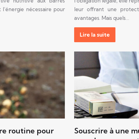
ative nutritive aux barres
l’obligation légale, elle re
 l’énergie nécessaire pour
leur offrant une protec
avantages. Mais quels…
Lire la suite
re routine pour
Souscrire à une mu