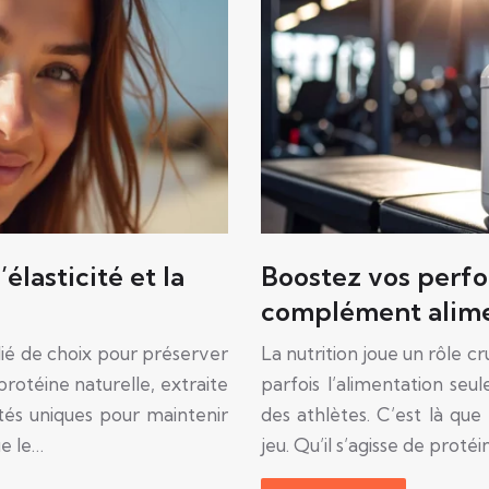
élasticité et la
Boostez vos perf
complément alime
ié de choix pour préserver
La nutrition joue un rôle c
 protéine naturelle, extraite
parfois l’alimentation seu
tés uniques pour maintenir
des athlètes. C’est là qu
ue le…
jeu. Qu’il s’agisse de proté