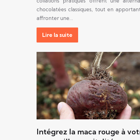
collations pratiques offrent une altern
chocolatées classiques, tout en apportant
affronter une…
Lire la suite
Intégrez la maca rouge à vot