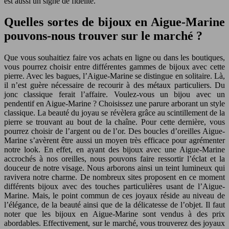
est aussi un signe de fidélité.
Quelles sortes de bijoux en Aigue-Marine
pouvons-nous trouver sur le marché ?
Que vous souhaitiez faire vos achats en ligne ou dans les boutiques,
vous pourrez choisir entre différentes gammes de bijoux avec cette
pierre. Avec les bagues, l’Aigue-Marine se distingue en solitaire. Là,
il n’est guère nécessaire de recourir à des métaux particuliers. Du
jonc classique ferait l’affaire. Voulez-vous un bijou avec un
pendentif en Aigue-Marine ? Choisissez une parure arborant un style
classique. La beauté du joyau se révèlera grâce au scintillement de la
pierre se trouvant au bout de la chaîne. Pour cette dernière, vous
pourrez choisir de l’argent ou de l’or. Des boucles d’oreilles Aigue-
Marine s’avèrent être aussi un moyen très efficace pour agrémenter
notre look. En effet, en ayant des bijoux avec une Aigue-Marine
accrochés à nos oreilles, nous pouvons faire ressortir l’éclat et la
douceur de notre visage. Nous arborons ainsi un teint lumineux qui
ravivera notre charme. De nombreux sites proposent en ce moment
différents bijoux avec des touches particulières usant de l’Aigue-
Marine. Mais, le point commun de ces joyaux réside au niveau de
l’élégance, de la beauté ainsi que de la délicatesse de l’objet. Il faut
noter que les bijoux en Aigue-Marine sont vendus à des prix
abordables. Effectivement, sur le marché, vous trouverez des joyaux