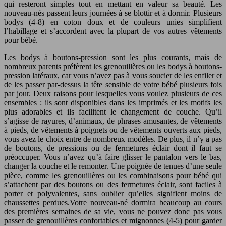
qui resteront simples tout en mettant en valeur sa beauté. Les
nouveau-nés passent leurs journées à se blottir et à dormir. Plusieurs
bodys (4-8) en coton doux et de couleurs unies simplifient
l’habillage et s’accordent avec la plupart de vos autres vêtements
pour bébé.
Les bodys à boutons-pression sont les plus courants, mais de
nombreux parents préfèrent les grenouillères ou les bodys à boutons-
pression latéraux, car vous n’avez pas à vous soucier de les enfiler et
de les passer par-dessus la tête sensible de votre bébé plusieurs fois
par jour. Deux raisons pour lesquelles vous voulez plusieurs de ces
ensembles : ils sont disponibles dans les imprimés et les motifs les
plus adorables et ils facilitent le changement de couche. Qu’il
s’agisse de rayures, d’animaux, de phrases amusantes, de vêtements
à pieds, de vêtements à poignets ou de vêtements ouverts aux pieds,
vous avez le choix entre de nombreux modèles. De plus, il n’y a pas
de boutons, de pressions ou de fermetures éclair dont il faut se
préoccuper. Vous n’avez qu’à faire glisser le pantalon vers le bas,
changer la couche et le remonter. Une poignée de tenues d’une seule
pièce, comme les grenouillères ou les combinaisons pour bébé qui
s’attachent par des boutons ou des fermetures éclair, sont faciles à
porter et polyvalentes, sans oublier qu’elles signifient moins de
chaussettes perdues.Votre nouveau-né dormira beaucoup au cours
des premières semaines de sa vie, vous ne pouvez donc pas vous
passer de grenouillères confortables et mignonnes (4-5) pour garder