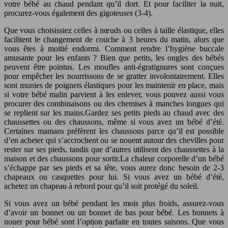
votre bébé au chaud pendant qu’il dort. Et pour faciliter la nuit,
procurez-vous également des gigoteuses (3-4).
Que vous choisissiez celles à nœuds ou celles à taille élastique, elles
facilitent le changement de couche à 3 heures du matin, alors que
vous êtes à moitié endormi. Comment rendre l’hygiène buccale
amusante pour les enfants ? Bien que petits, les ongles des bébés
peuvent être pointus. Les moufles anti-égratignures sont conçues
pour empêcher les nourrissons de se gratter involontairement. Elles
sont munies de poignets élastiques pour les maintenir en place, mais
si votre bébé malin parvient à les enlever, vous pouvez aussi vous
procurer des combinaisons ou des chemises à manches longues qui
se replient sur les mains.Gardez ses petits pieds au chaud avec des
chaussettes ou des chaussons, même si vous avez un bébé d’été.
Certaines mamans préfèrent les chaussons parce qu’il est possible
d’en acheter qui s’accrochent ou se nouent autour des chevilles pour
rester sur ses pieds, tandis que d’autres utilisent des chaussettes à la
maison et des chaussons pour sortir.La chaleur corporelle d’un bébé
s’échappe par ses pieds et sa tête, vous aurez donc besoin de 2-3
chapeaux ou casquettes pour lui. Si vous avez un bébé d’été,
achetez un chapeau à rebord pour qu’il soit protégé du soleil.
Si vous avez un bébé pendant les mois plus froids, assurez-vous
d’avoir un bonnet ou un bonnet de bas pour bébé. Les bonnets à
nouer pour bébé sont l’option parfaite en toutes saisons. Que vous